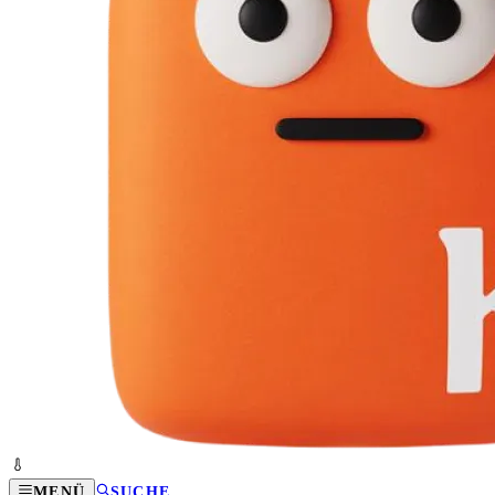
MENÜ
SUCHE