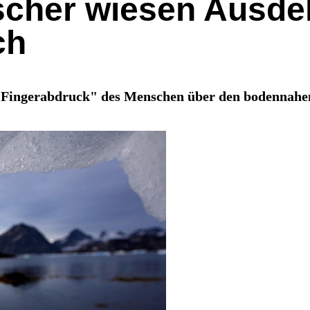
scher wiesen Ausd
ch
Fingerabdruck" des Menschen über den bodennahen