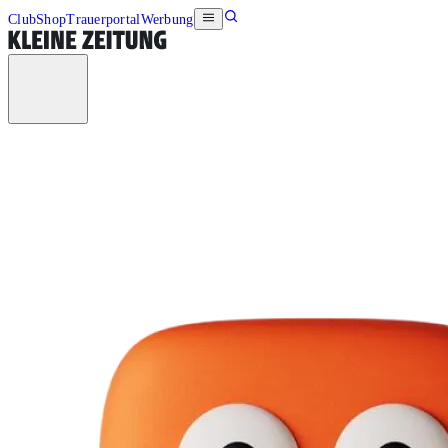
Club
Shop
Trauerportal
Werbung