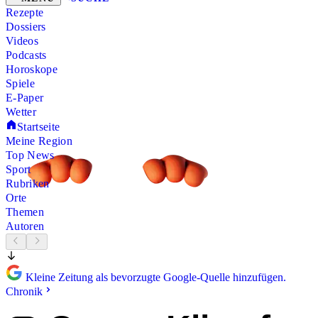
Rezepte
Dossiers
Videos
Podcasts
Horoskope
Spiele
E-Paper
Wetter
Startseite
Meine Region
Top News
Sport
Rubriken
Orte
Themen
Autoren
Kleine Zeitung als bevorzugte Google-Quelle hinzufügen.
Chronik