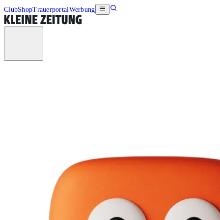
Club
Shop
Trauerportal
Werbung