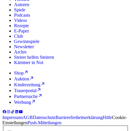
Autoren
Spiele
Podcasts
Videos
Rezepte
E-Paper
Club
Gewinnspiele
Newsletter
Archiv
Steirer helfen Steirern
Kärntner in Not
Shop
Auktion
Kinderzeitung
Trauerportal
Partnersuche
Werbung
Impressum
AGB
Datenschutz
Barrierefreiheitserklärung
Hilfe
Cookie-
Einstellungen
Push-Mitteilungen