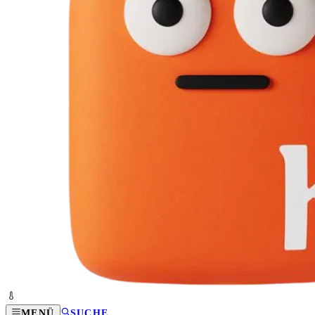
MENÜ
SUCHE