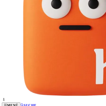
MENÜ
SUCHE