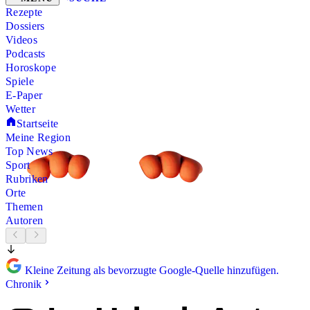
Rezepte
Dossiers
Videos
Podcasts
Horoskope
Spiele
E-Paper
Wetter
Startseite
Meine Region
Top News
Sport
Rubriken
Orte
Themen
Autoren
Kleine Zeitung als bevorzugte Google-Quelle hinzufügen.
Chronik