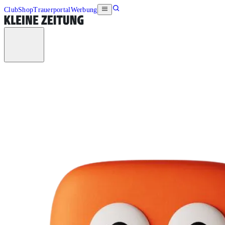
Club
Shop
Trauerportal
Werbung