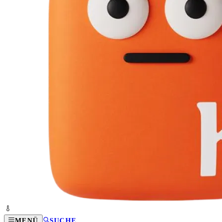
MENÜ
SUCHE