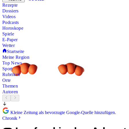
Rezepte
Dossiers
Videos
Podcasts
Horoskope
Spiele
E-Paper
Wetter
Startseite
Meine Region
Top News
Sport
Rubriken
Orte
Themen
Autoren
Kleine Zeitung als bevorzugte Google-Quelle hinzufügen.
Chronik