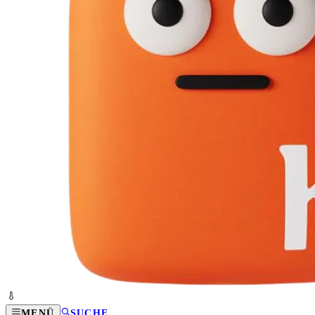
MENÜ
SUCHE