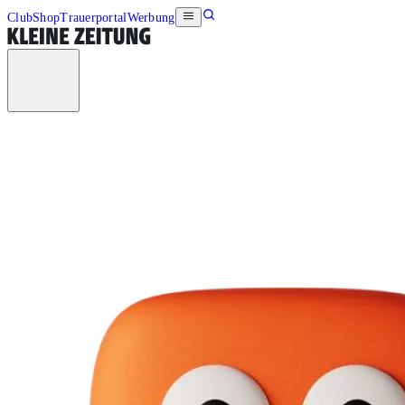
Club
Shop
Trauerportal
Werbung