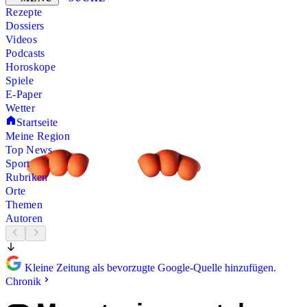
Rezepte
Dossiers
Videos
Podcasts
Horoskope
Spiele
E-Paper
Wetter
Startseite
Meine Region
Top News
Sport
Rubriken
Orte
Themen
Autoren
Kleine Zeitung als bevorzugte Google-Quelle hinzufügen.
Chronik