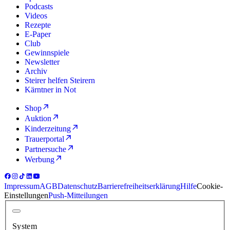
Podcasts
Videos
Rezepte
E-Paper
Club
Gewinnspiele
Newsletter
Archiv
Steirer helfen Steirern
Kärntner in Not
Shop
Auktion
Kinderzeitung
Trauerportal
Partnersuche
Werbung
Impressum
AGB
Datenschutz
Barrierefreiheitserklärung
Hilfe
Cookie-
Einstellungen
Push-Mitteilungen
System