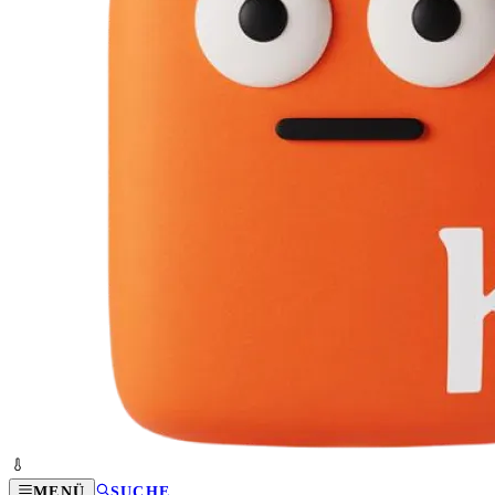
MENÜ
SUCHE