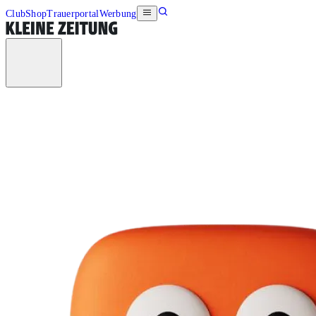
Club
Shop
Trauerportal
Werbung