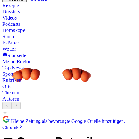
Rezepte
Dossiers
Videos
Podcasts
Horoskope
Spiele
E-Paper
Wetter
Startseite
Meine Region
Top News
Sport
Rubriken
Orte
Themen
Autoren
Kleine Zeitung als bevorzugte Google-Quelle hinzufügen.
Chronik