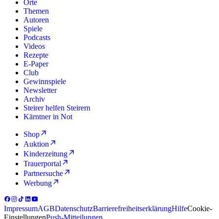
Orte
Themen
Autoren
Spiele
Podcasts
Videos
Rezepte
E-Paper
Club
Gewinnspiele
Newsletter
Archiv
Steirer helfen Steirern
Kärntner in Not
Shop
Auktion
Kinderzeitung
Trauerportal
Partnersuche
Werbung
Impressum
AGB
Datenschutz
Barrierefreiheitserklärung
Hilfe
Cookie-
Einstellungen
Push-Mitteilungen