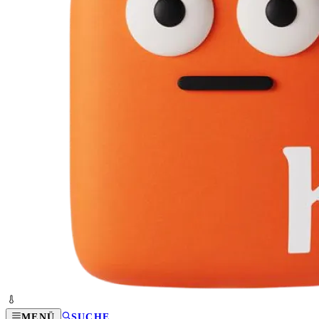
MENÜ
SUCHE