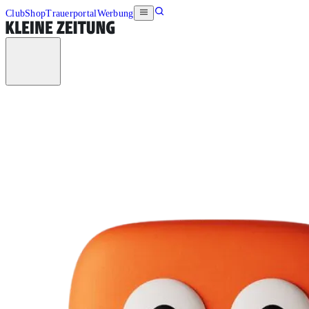
Club
Shop
Trauerportal
Werbung