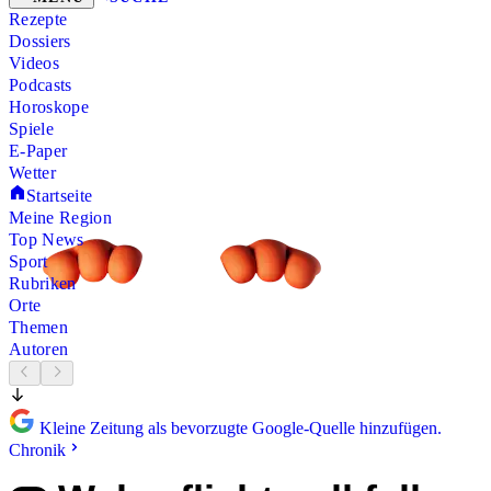
Rezepte
Dossiers
Videos
Podcasts
Horoskope
Spiele
E-Paper
Wetter
Startseite
Meine Region
Top News
Sport
Rubriken
Orte
Themen
Autoren
Kleine Zeitung als bevorzugte Google-Quelle hinzufügen.
Chronik