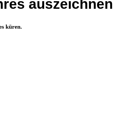
hres auszeichnen
es küren.