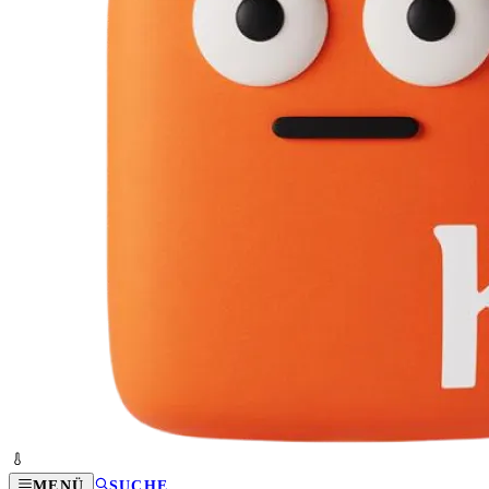
MENÜ
SUCHE