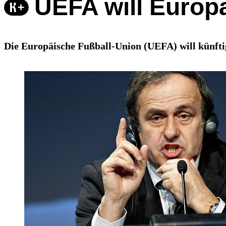
UEFA will Europ
Die Europäische Fußball-Union (UEFA) will künfti