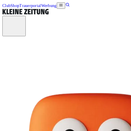
Club
Shop
Trauerportal
Werbung