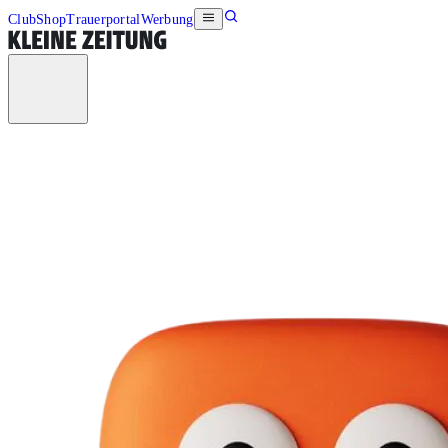
Club
Shop
Trauerportal
Werbung