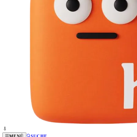
MENÜ
SUCHE