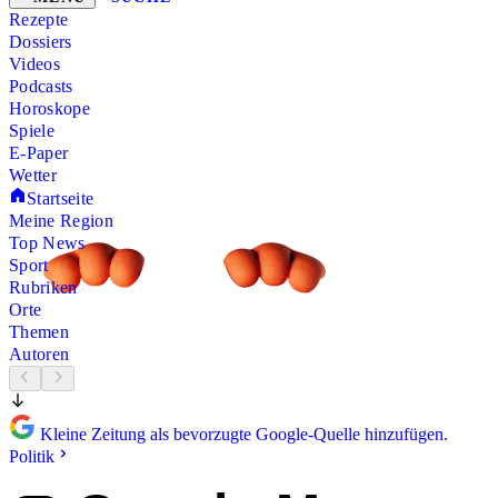
Rezepte
Dossiers
Videos
Podcasts
Horoskope
Spiele
E-Paper
Wetter
Startseite
Meine Region
Top News
Sport
Rubriken
Orte
Themen
Autoren
Kleine Zeitung als bevorzugte Google-Quelle hinzufügen.
Politik