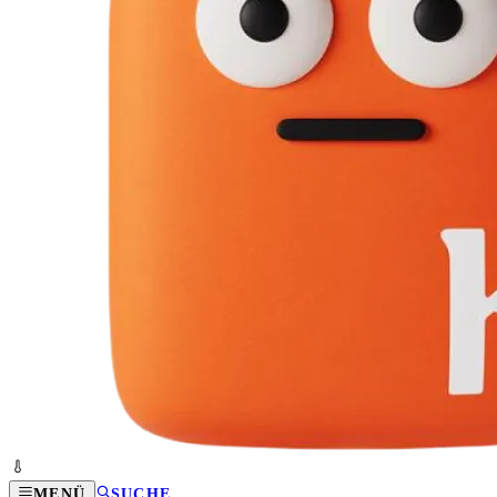
MENÜ
SUCHE