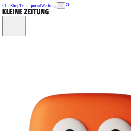
Club
Shop
Trauerportal
Werbung