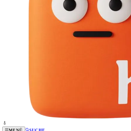
MENÜ
SUCHE