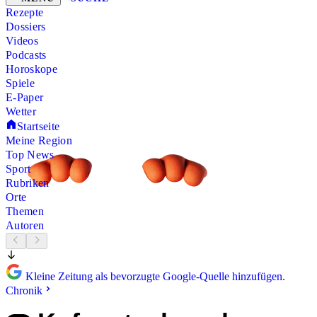
Rezepte
Dossiers
Videos
Podcasts
Horoskope
Spiele
E-Paper
Wetter
Startseite
Meine Region
Top News
Sport
Rubriken
Orte
Themen
Autoren
Kleine Zeitung als bevorzugte Google-Quelle hinzufügen.
Chronik