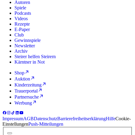
Autoren
Spiele
Podcasts
Videos
Rezepte
E-Paper
Club
Gewinnspiele
Newsletter
Archiv
Steirer helfen Steirern
Kärntner in Not
Shop
Auktion
Kinderzeitung
Trauerportal
Partnersuche
Werbung
Impressum
AGB
Datenschutz
Barrierefreiheitserklärung
Hilfe
Cookie-
Einstellungen
Push-Mitteilungen