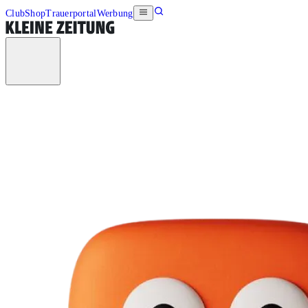
Club
Shop
Trauerportal
Werbung