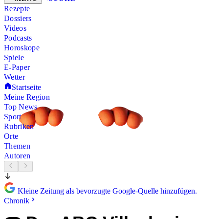
Rezepte
Dossiers
Videos
Podcasts
Horoskope
Spiele
E-Paper
Wetter
Startseite
Meine Region
Top News
Sport
Rubriken
Orte
Themen
Autoren
Kleine Zeitung als bevorzugte Google-Quelle hinzufügen.
Chronik