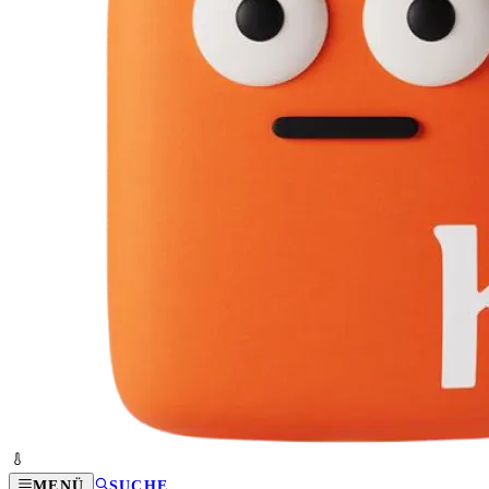
MENÜ
SUCHE