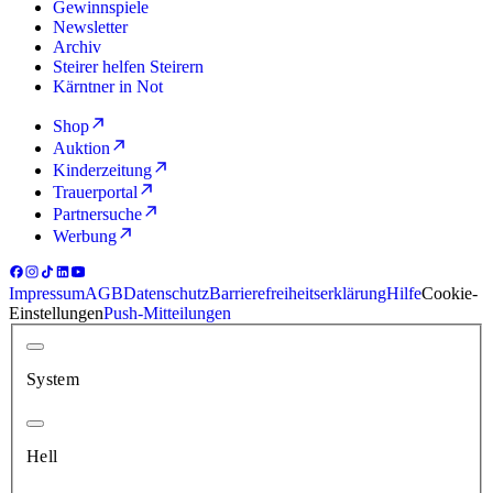
Gewinnspiele
Newsletter
Archiv
Steirer helfen Steirern
Kärntner in Not
Shop
Auktion
Kinderzeitung
Trauerportal
Partnersuche
Werbung
Impressum
AGB
Datenschutz
Barrierefreiheitserklärung
Hilfe
Cookie-
Einstellungen
Push-Mitteilungen
System
Hell