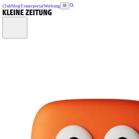
Club
Shop
Trauerportal
Werbung