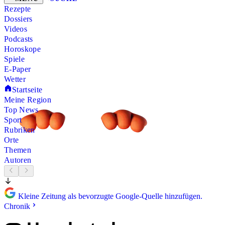
Rezepte
Dossiers
Videos
Podcasts
Horoskope
Spiele
E-Paper
Wetter
Startseite
Meine Region
Top News
Sport
Rubriken
Orte
Themen
Autoren
Kleine Zeitung als bevorzugte Google-Quelle hinzufügen.
Chronik