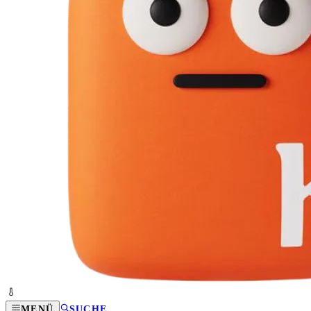
MENÜ
SUCHE