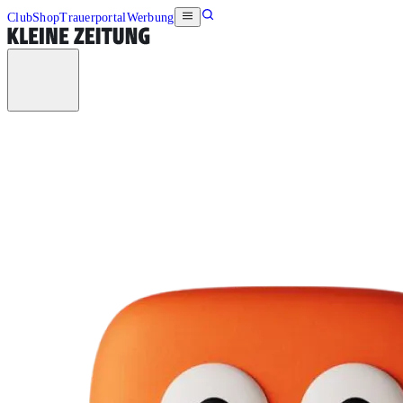
Club
Shop
Trauerportal
Werbung