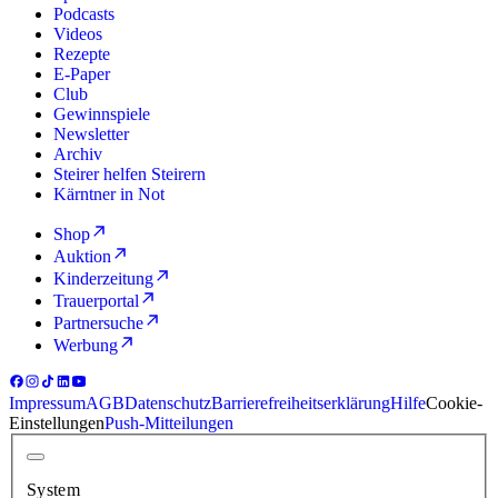
Podcasts
Videos
Rezepte
E-Paper
Club
Gewinnspiele
Newsletter
Archiv
Steirer helfen Steirern
Kärntner in Not
Shop
Auktion
Kinderzeitung
Trauerportal
Partnersuche
Werbung
Impressum
AGB
Datenschutz
Barrierefreiheitserklärung
Hilfe
Cookie-
Einstellungen
Push-Mitteilungen
System