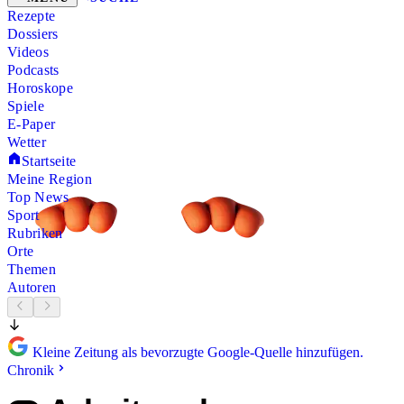
Rezepte
Dossiers
Videos
Podcasts
Horoskope
Spiele
E-Paper
Wetter
Startseite
Meine Region
Top News
Sport
Rubriken
Orte
Themen
Autoren
Kleine Zeitung als bevorzugte Google-Quelle hinzufügen.
Chronik