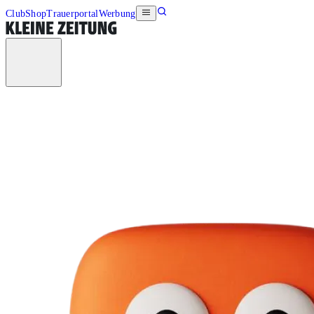
Club
Shop
Trauerportal
Werbung