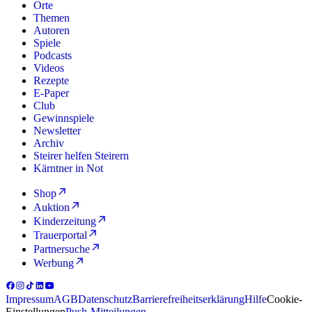
Orte
Themen
Autoren
Spiele
Podcasts
Videos
Rezepte
E-Paper
Club
Gewinnspiele
Newsletter
Archiv
Steirer helfen Steirern
Kärntner in Not
Shop
Auktion
Kinderzeitung
Trauerportal
Partnersuche
Werbung
Impressum
AGB
Datenschutz
Barrierefreiheitserklärung
Hilfe
Cookie-
Einstellungen
Push-Mitteilungen