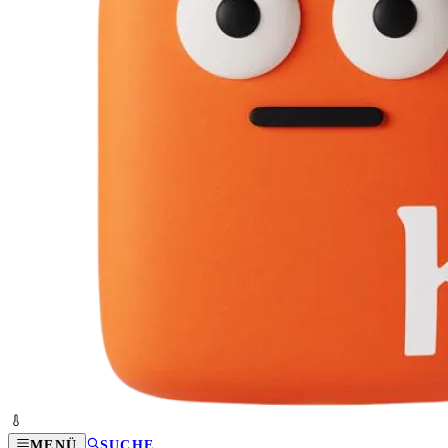
MENÜ
SUCHE