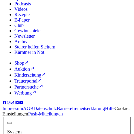
Podcasts
Videos
Rezepte
E-Paper
Club
Gewinnspiele
Newsletter
Archiv
Steirer helfen Steirern
Kärntner in Not
Shop
Auktion
Kinderzeitung
Trauerportal
Partnersuche
Werbung
Impressum
AGB
Datenschutz
Barrierefreiheitserklärung
Hilfe
Cookie-
Einstellungen
Push-Mitteilungen
System