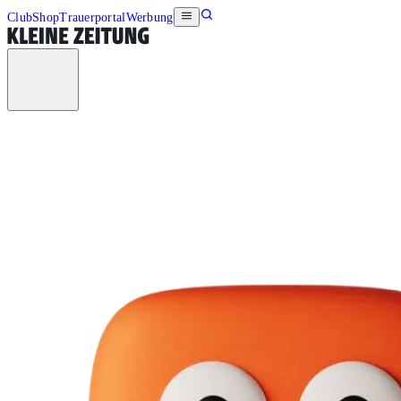
Club
Shop
Trauerportal
Werbung