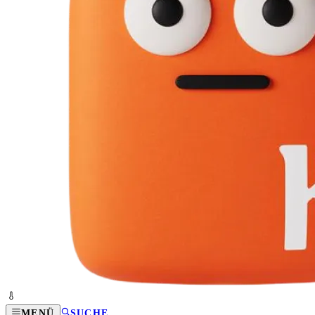
MENÜ
SUCHE