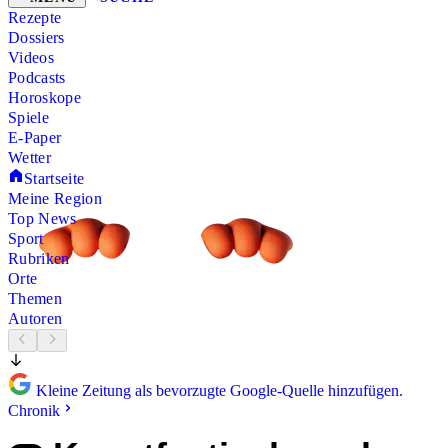
Rezepte
Dossiers
Videos
Podcasts
Horoskope
Spiele
E-Paper
Wetter
Startseite
Meine Region
Top News
Sport
Rubriken
Orte
Themen
Autoren
Kleine Zeitung als bevorzugte Google-Quelle hinzufügen.
Chronik