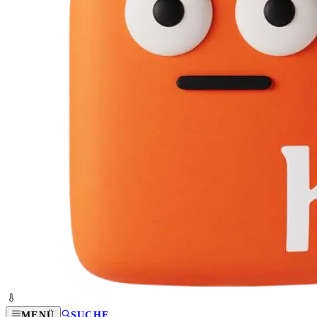
MENÜ
SUCHE