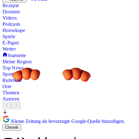
Rezepte
Dossiers
Videos
Podcasts
Horoskope
Spiele
E-Paper
Wetter
Startseite
Meine Region
Top News
Sport
Rubriken
Orte
Themen
Autoren
Kleine Zeitung als bevorzugte Google-Quelle hinzufügen.
Chronik