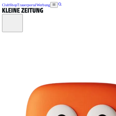
Club
Shop
Trauerportal
Werbung