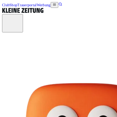
Club
Shop
Trauerportal
Werbung