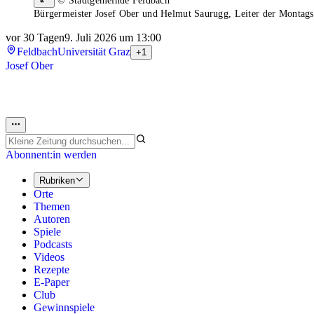
© Stadtgemeinde Feldbach
Bürgermeister Josef Ober und Helmut Saurugg, Leiter der Montag
vor 30 Tagen
9. Juli 2026 um 13:00
Feldbach
Universität Graz
+1
Josef Ober
Abonnent:in werden
Rubriken
Orte
Themen
Autoren
Spiele
Podcasts
Videos
Rezepte
E-Paper
Club
Gewinnspiele