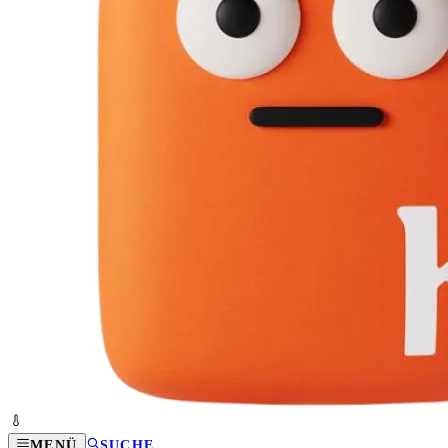
MENÜ
SUCHE