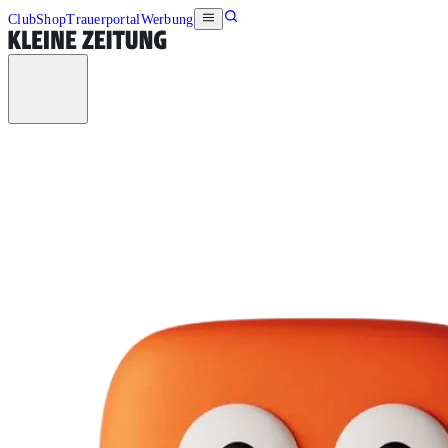
Club
Shop
Trauerportal
Werbung