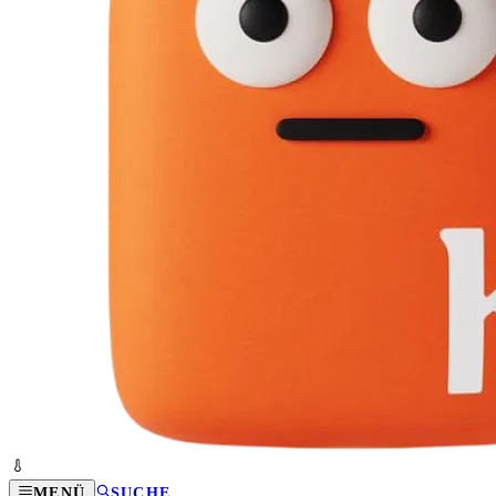
MENÜ
SUCHE