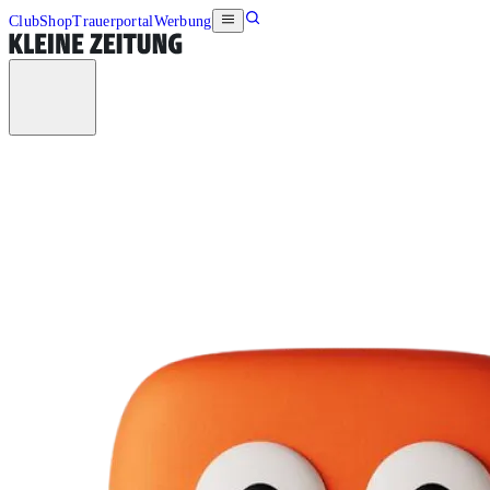
Club
Shop
Trauerportal
Werbung