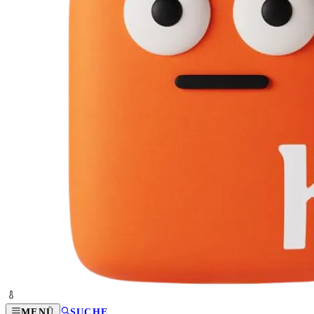
MENÜ
SUCHE