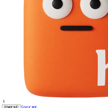
MENÜ
SUCHE