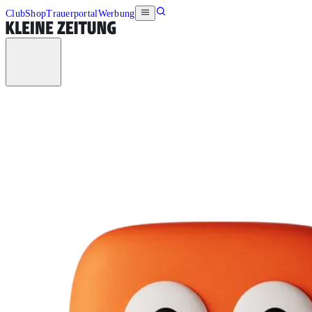
Club
Shop
Trauerportal
Werbung