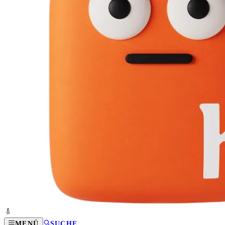
MENÜ
SUCHE