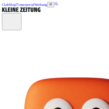
Club
Shop
Trauerportal
Werbung