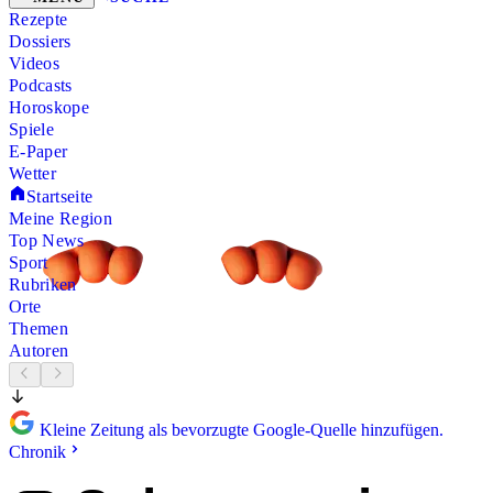
Rezepte
Dossiers
Videos
Podcasts
Horoskope
Spiele
E-Paper
Wetter
Startseite
Meine Region
Top News
Sport
Rubriken
Orte
Themen
Autoren
Kleine Zeitung als bevorzugte Google-Quelle hinzufügen.
Chronik