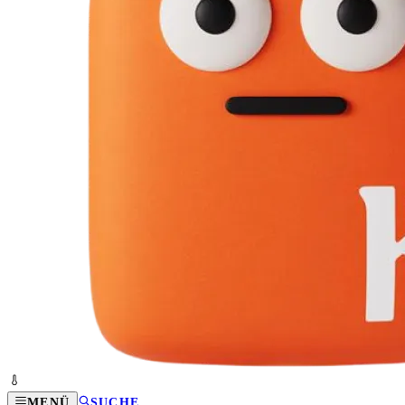
MENÜ
SUCHE