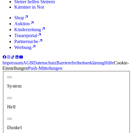
Steirer helfen Steirern
Kärntner in Not
Shop
Auktion
Kinderzeitung
Trauerportal
Partnersuche
Werbung
Impressum
AGB
Datenschutz
Barrierefreiheitserklärung
Hilfe
Cookie-
Einstellungen
Push-Mitteilungen
System
Hell
Dunkel