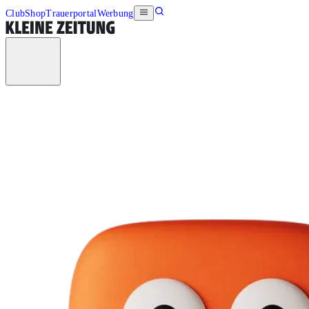
Club
Shop
Trauerportal
Werbung