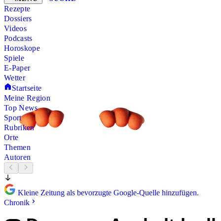
Rezepte
Dossiers
Videos
Podcasts
Horoskope
Spiele
E-Paper
Wetter
Startseite
Meine Region
Top News
Sport
Rubriken
Orte
Themen
Autoren
Kleine Zeitung als bevorzugte Google-Quelle hinzufügen.
Chronik