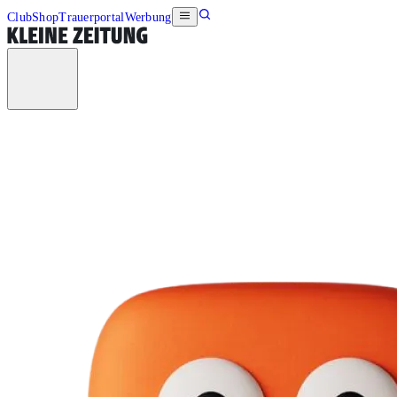
Club
Shop
Trauerportal
Werbung