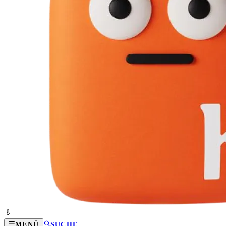
MENÜ
SUCHE