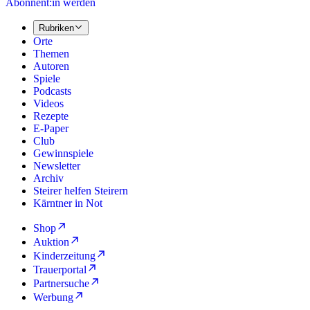
Abonnent:in werden
Rubriken
Orte
Themen
Autoren
Spiele
Podcasts
Videos
Rezepte
E-Paper
Club
Gewinnspiele
Newsletter
Archiv
Steirer helfen Steirern
Kärntner in Not
Shop
Auktion
Kinderzeitung
Trauerportal
Partnersuche
Werbung