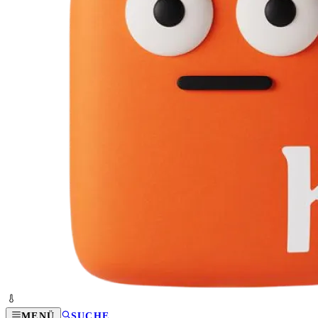
MENÜ
SUCHE