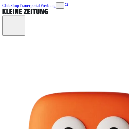
Club
Shop
Trauerportal
Werbung