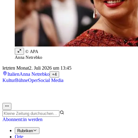
© APA
Anna Netrebko
letzten Monat
2. Juli 2026 um 13:45
Italien
Anna Netrebko
+4
Kultur
Bühne
Oper
Social Media
Abonnent:in werden
Rubriken
Orte