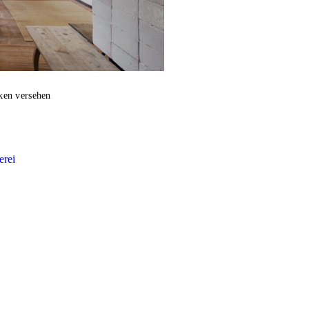
ken versehen
erei