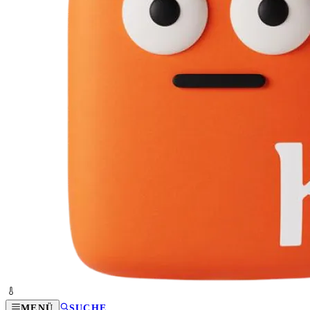
MENÜ
SUCHE