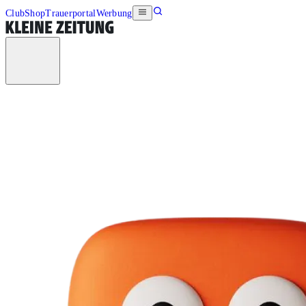
Club
Shop
Trauerportal
Werbung