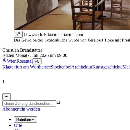
© www.christianbrandstaetter.com
Das Gewölbe der Schlossküche wurde von Giselbert Hoke mit Fres
Christian Brandstätter
letzten Monat
7. Juli 2026 um 09:00
Wien
Rosental
+5
Klagenfurt am Wörthersee
Stockenboi
Architektur
Kunstgeschichte
Mal
1
Abonnent:in werden
Rubriken
Orte