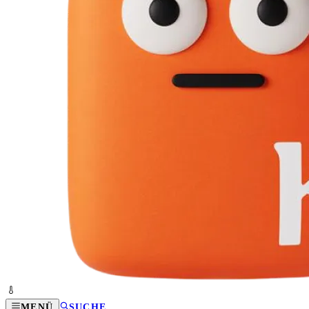
MENÜ
SUCHE