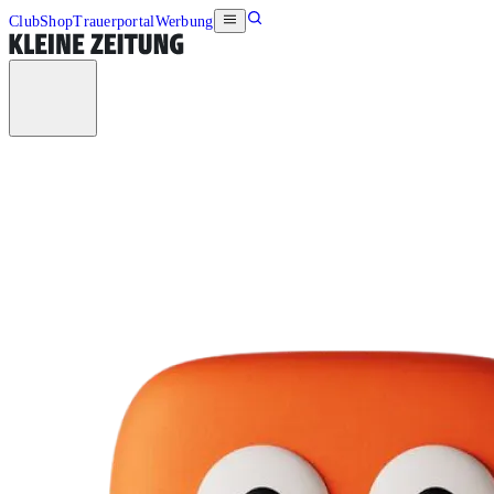
Club
Shop
Trauerportal
Werbung