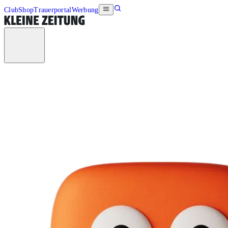
Club
Shop
Trauerportal
Werbung