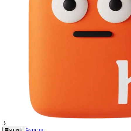
MENÜ
SUCHE