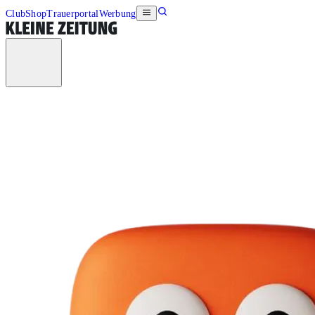
Club
Shop
Trauerportal
Werbung