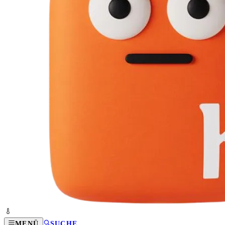
MENÜ
SUCHE