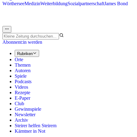
Wörthersee
Medizin
Weiterbildung
Sozialpartnerschaft
James Bond
Abonnent:in werden
Rubriken
Orte
Themen
Autoren
Spiele
Podcasts
Videos
Rezepte
E-Paper
Club
Gewinnspiele
Newsletter
Archiv
Steirer helfen Steirern
Kärntner in Not