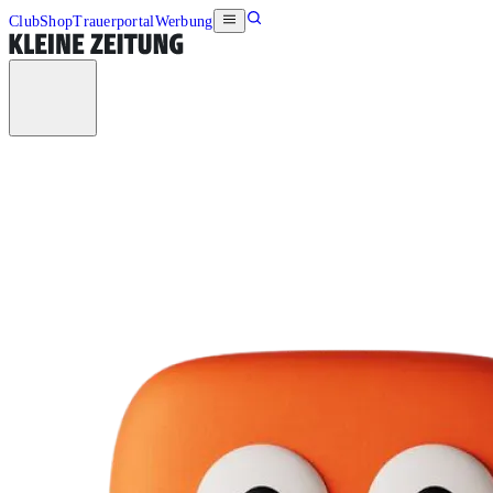
Club
Shop
Trauerportal
Werbung