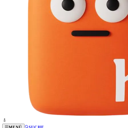
MENÜ
SUCHE