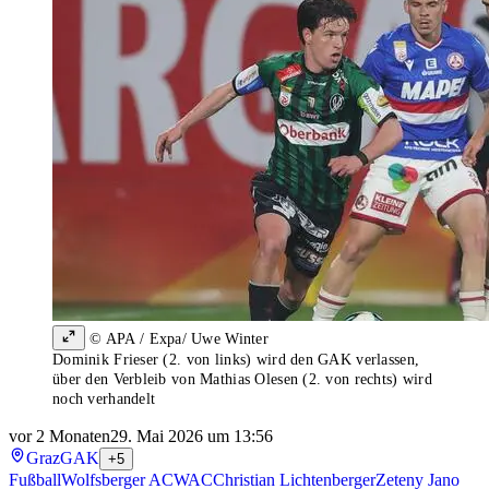
© APA / Expa/ Uwe Winter
Dominik Frieser (2. von links) wird den GAK verlassen,
über den Verbleib von Mathias Olesen (2. von rechts) wird
noch verhandelt
vor 2 Monaten
29. Mai 2026 um 13:56
Graz
GAK
+5
Fußball
Wolfsberger AC
WAC
Christian Lichtenberger
Zeteny Jano