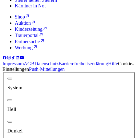
Steirer helfen Steirern
Kärntner in Not
Shop
Auktion
Kinderzeitung
Trauerportal
Partnersuche
Werbung
Impressum
AGB
Datenschutz
Barrierefreiheitserklärung
Hilfe
Cookie-
Einstellungen
Push-Mitteilungen
System
Hell
Dunkel