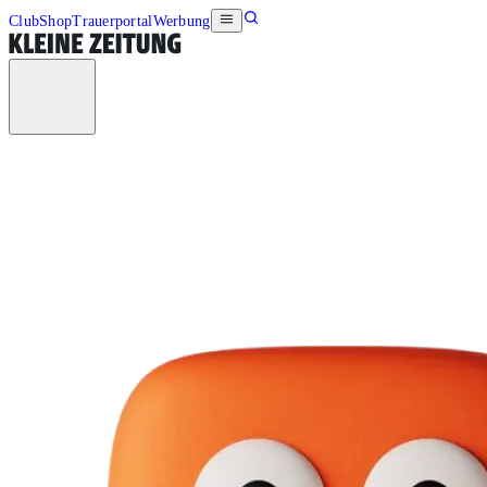
Club
Shop
Trauerportal
Werbung