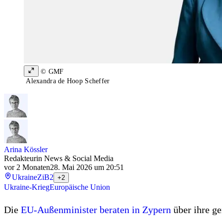
© GMF
Alexandra de Hoop Scheffer
Arina Kössler
Redakteurin News & Social Media
vor 2 Monaten
28. Mai 2026 um 20:51
Ukraine
ZiB2
+2
Ukraine-Krieg
Europäische Union
Die
EU-Außenminister beraten in Zypern
über ihre g