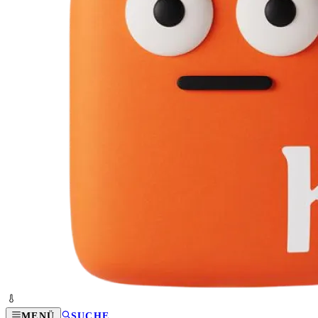
MENÜ
SUCHE