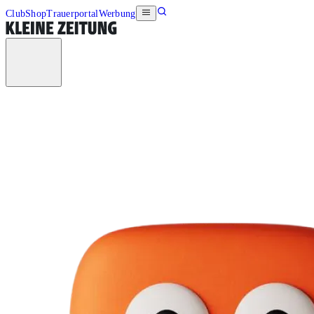
Club
Shop
Trauerportal
Werbung