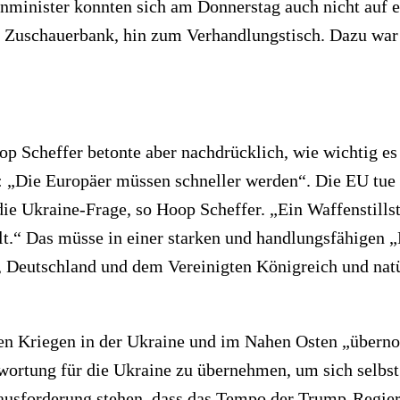
enminister konnten sich am Donnerstag auch nicht auf e
 Zuschauerbank, hin zum Verhandlungstisch. Dazu war
op Scheffer betonte aber nachdrücklich, wie wichtig es j
 „Die Europäer müssen schneller werden“. Die EU tue si
ie Ukraine-Frage, so Hoop Scheffer. „Ein Waffenstill
lt.“ Das müsse in einer starken und handlungsfähigen „
, Deutschland und dem Vereinigten Königreich und natü
den Kriegen in der Ukraine und im Nahen Osten „über
wortung für die Ukraine zu übernehmen, um sich selbs
usforderung stehen, dass das Tempo der Trump-Regierun