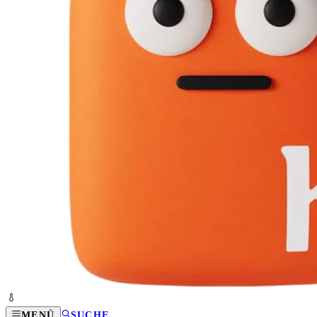
MENÜ
SUCHE