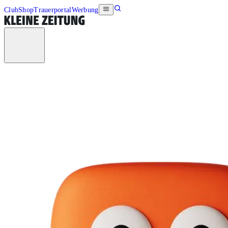
Club
Shop
Trauerportal
Werbung