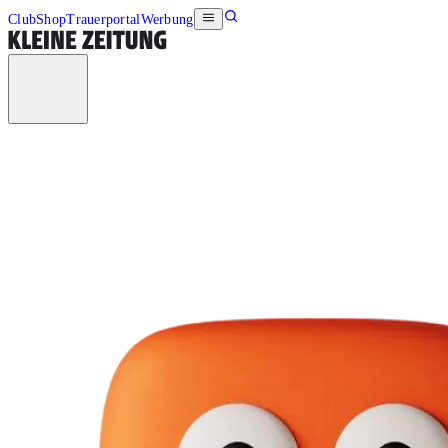
Club
Shop
Trauerportal
Werbung