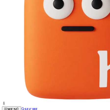
MENÜ
SUCHE