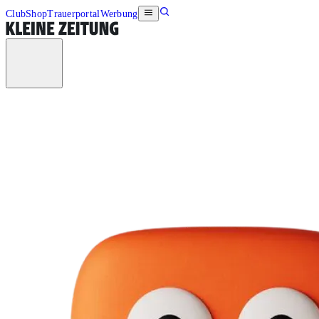
Club
Shop
Trauerportal
Werbung