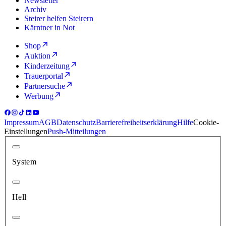
Newsletter
Archiv
Steirer helfen Steirern
Kärntner in Not
Shop
Auktion
Kinderzeitung
Trauerportal
Partnersuche
Werbung
Impressum
AGB
Datenschutz
Barrierefreiheitserklärung
Hilfe
Cookie-
Einstellungen
Push-Mitteilungen
System
Hell