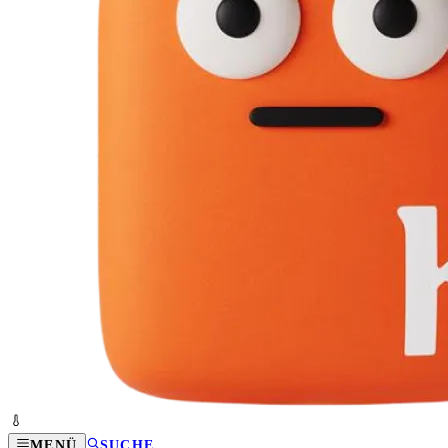
MENÜ
SUCHE