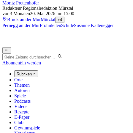
Moritz Prettenhofer
Redakteur Regionalredaktion Mürztal
vor 3 Monaten
20. Mai 2026 um 15:00
Bruck an der Mur
Mürztal
+4
Pernegg an der Mur
Frohnleiten
Schule
Susanne Kaltenegger
Abonnent:in werden
Rubriken
Orte
Themen
Autoren
Spiele
Podcasts
Videos
Rezepte
E-Paper
Club
Gewinnspiele