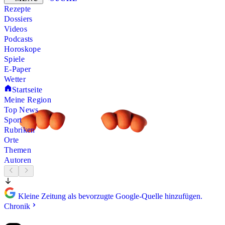
Rezepte
Dossiers
Videos
Podcasts
Horoskope
Spiele
E-Paper
Wetter
Startseite
Meine Region
Top News
Sport
Rubriken
Orte
Themen
Autoren
Kleine Zeitung als bevorzugte Google-Quelle hinzufügen.
Chronik