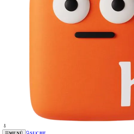
MENÜ
SUCHE