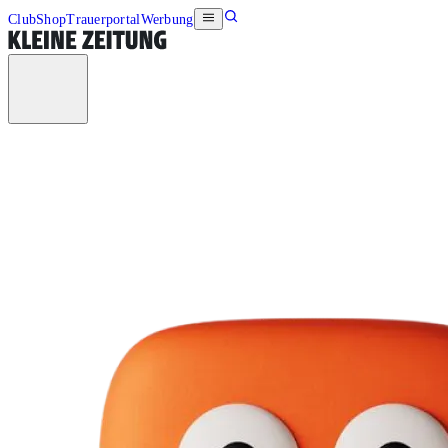
Club
Shop
Trauerportal
Werbung