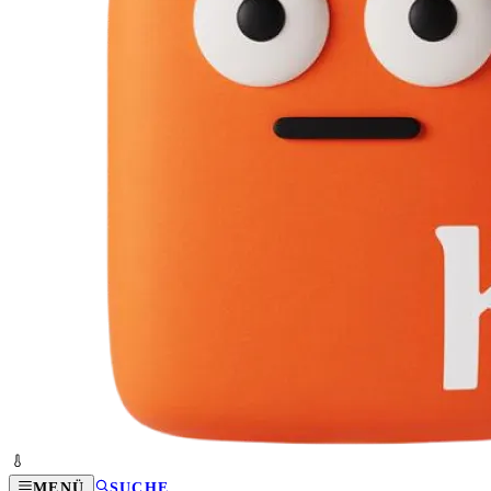
MENÜ
SUCHE