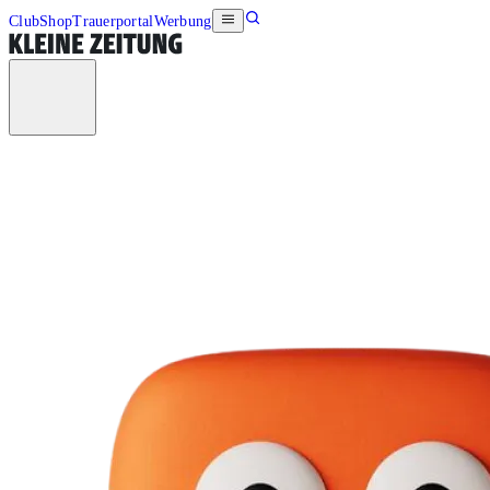
Club
Shop
Trauerportal
Werbung