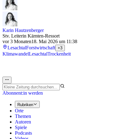
Karin Hautzenberger
Stv. Leiterin Kärnten-Ressort
vor 3 Monaten
18. Mai 2026 um 11:38
Lesachtal
Forstwirtschaft
+3
Klimawandel
Lesachtal
Trockenheit
Abonnent:in werden
Rubriken
Orte
Themen
Autoren
Spiele
Podcasts
Videos