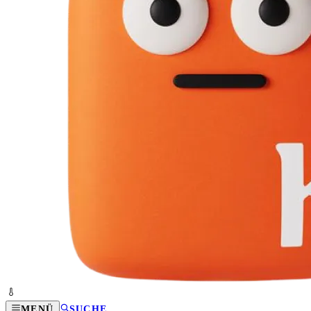
MENÜ
SUCHE