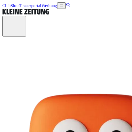
Club
Shop
Trauerportal
Werbung