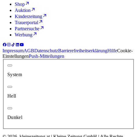
Shop
Auktion
Kinderzeitung
Trauerportal
Partnersuche
Werbung
Impressum
AGB
Datenschutz
Barrierefreiheitserklärung
Hilfe
Cookie-
Einstellungen
Push-Mitteilungen
System
Hell
Dunkel
© 2026, kleinezeitung.at | Kleine Zeitung GmbH | Alle Rechte