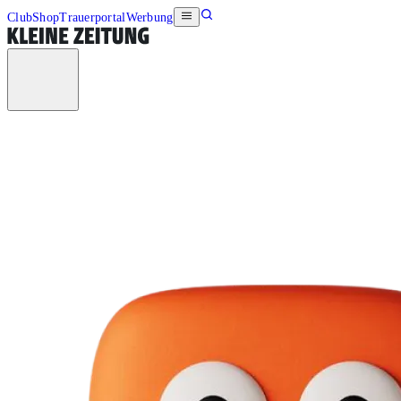
Club
Shop
Trauerportal
Werbung