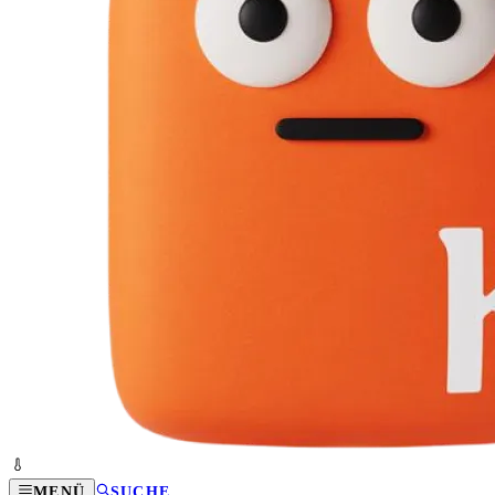
MENÜ
SUCHE