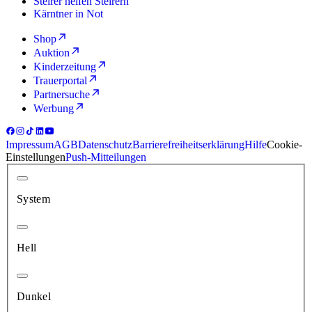
Steirer helfen Steirern
Kärntner in Not
Shop
Auktion
Kinderzeitung
Trauerportal
Partnersuche
Werbung
Impressum
AGB
Datenschutz
Barrierefreiheitserklärung
Hilfe
Cookie-
Einstellungen
Push-Mitteilungen
System
Hell
Dunkel