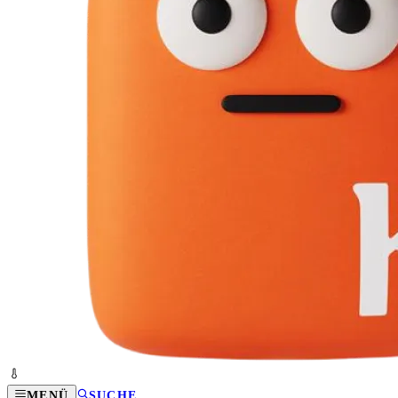
MENÜ
SUCHE