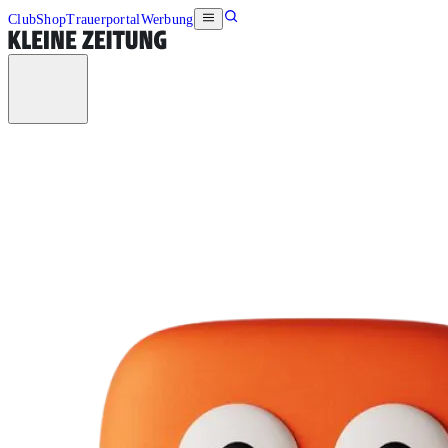
Club
Shop
Trauerportal
Werbung