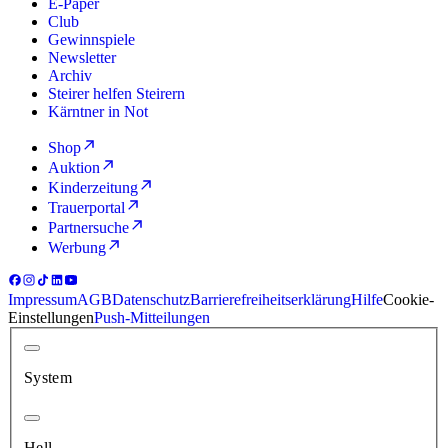
E-Paper
Club
Gewinnspiele
Newsletter
Archiv
Steirer helfen Steirern
Kärntner in Not
Shop
Auktion
Kinderzeitung
Trauerportal
Partnersuche
Werbung
Impressum
AGB
Datenschutz
Barrierefreiheitserklärung
Hilfe
Cookie-
Einstellungen
Push-Mitteilungen
System
Hell