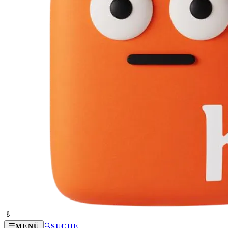
MENÜ
SUCHE