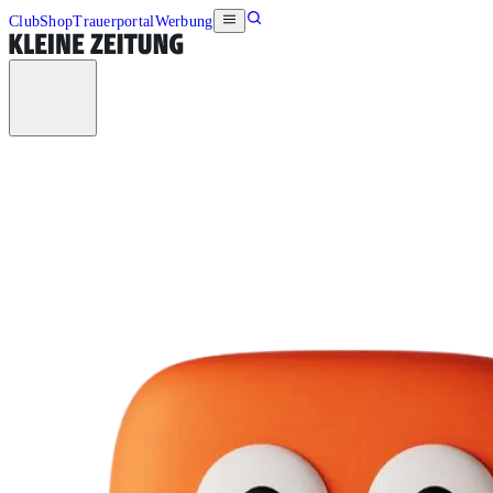
Club
Shop
Trauerportal
Werbung