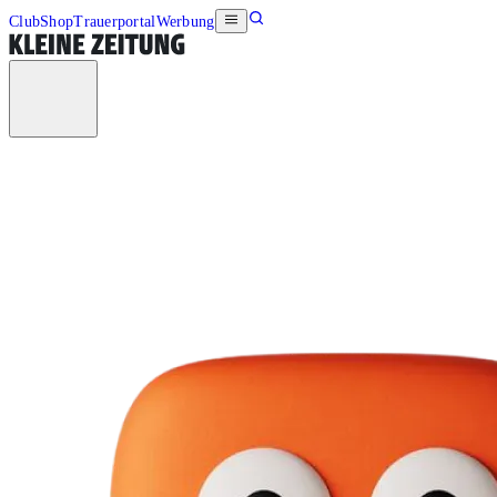
Club
Shop
Trauerportal
Werbung