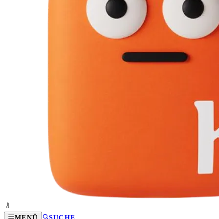
MENÜ
SUCHE