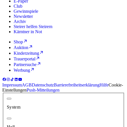
E-Paper
Club
Gewinnspiele
Newsletter
Archiv
Steirer helfen Steirern
Kärntner in Not
Shop
Auktion
Kinderzeitung
Trauerportal
Partnersuche
Werbung
Impressum
AGB
Datenschutz
Barrierefreiheitserklärung
Hilfe
Cookie-
Einstellungen
Push-Mitteilungen
System
Hell