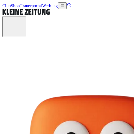
Club
Shop
Trauerportal
Werbung