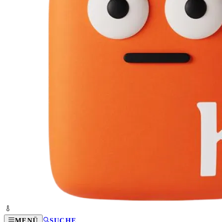
MENÜ
SUCHE