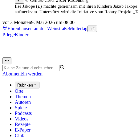
© Genuss-Geschwister Kästenburg
Ilse Jakope (r.) machte gemeinsam mit ihren Kindern Jakob Jakop
aufmerksam. Unterstützt wird die Initiative vom Rotary-Projekt „Ta
vor 3 Monaten
9. Mai 2026 um 08:00
Ehrenhausen an der Weinstraße
Muttertag
+2
Pflege
Kinder
Abonnent:in werden
Rubriken
Orte
Themen
Autoren
Spiele
Podcasts
Videos
Rezepte
E-Paper
Club