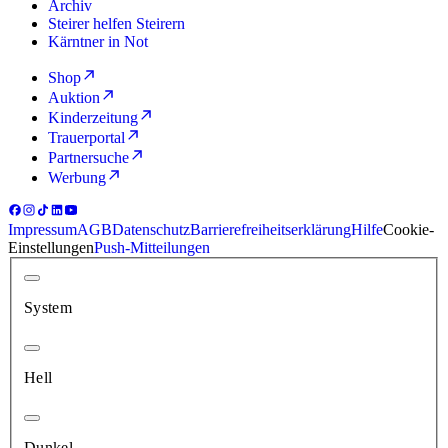
Archiv
Steirer helfen Steirern
Kärntner in Not
Shop
Auktion
Kinderzeitung
Trauerportal
Partnersuche
Werbung
Impressum
AGB
Datenschutz
Barrierefreiheitserklärung
Hilfe
Cookie-
Einstellungen
Push-Mitteilungen
System
Hell
Dunkel