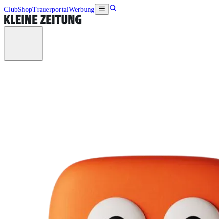
Club
Shop
Trauerportal
Werbung