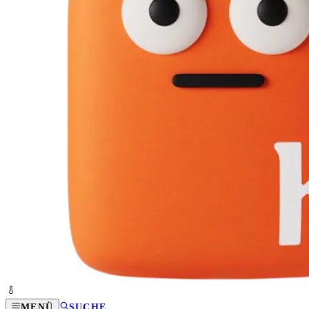
MENÜ
SUCHE