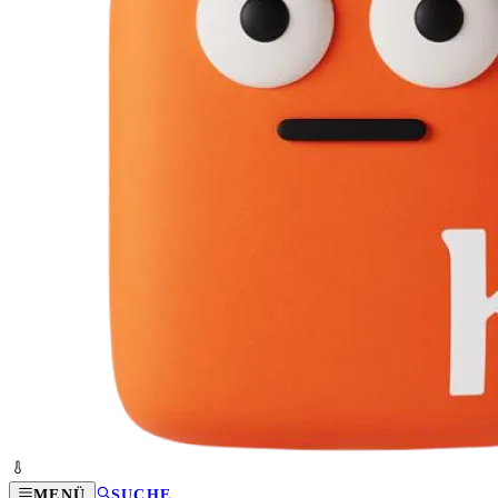
MENÜ
SUCHE