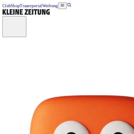
Club
Shop
Trauerportal
Werbung