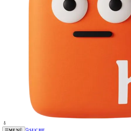
MENÜ
SUCHE