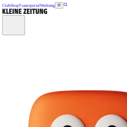
Club
Shop
Trauerportal
Werbung