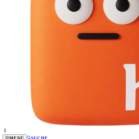
MENÜ
SUCHE