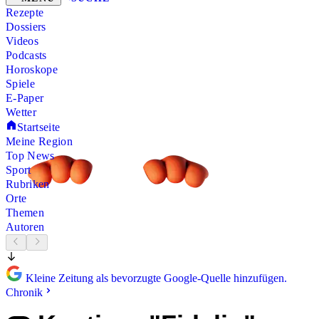
Rezepte
Dossiers
Videos
Podcasts
Horoskope
Spiele
E-Paper
Wetter
Startseite
Meine Region
Top News
Sport
Rubriken
Orte
Themen
Autoren
Kleine Zeitung als bevorzugte Google-Quelle hinzufügen.
Chronik