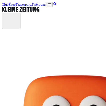
Club
Shop
Trauerportal
Werbung