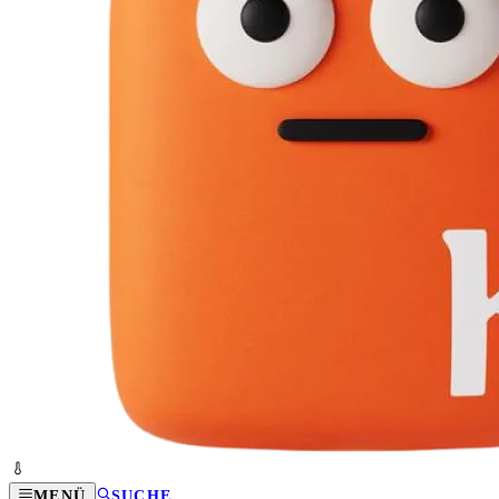
MENÜ
SUCHE