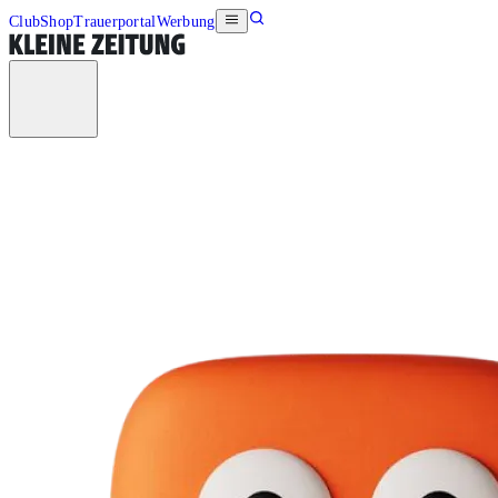
Club
Shop
Trauerportal
Werbung