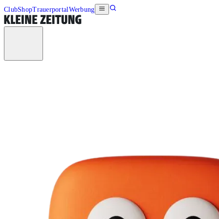
Club
Shop
Trauerportal
Werbung