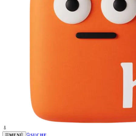
MENÜ
SUCHE