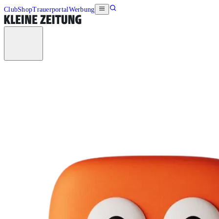
Club
Shop
Trauerportal
Werbung