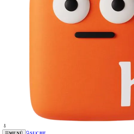
MENÜ
SUCHE