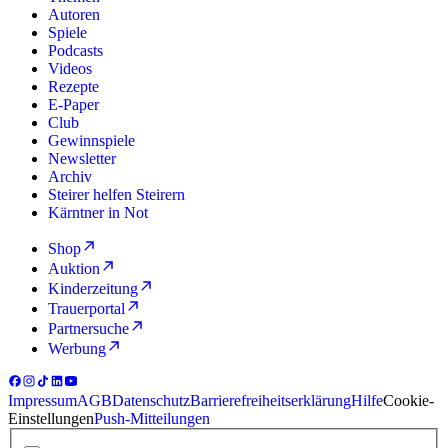
Autoren
Spiele
Podcasts
Videos
Rezepte
E-Paper
Club
Gewinnspiele
Newsletter
Archiv
Steirer helfen Steirern
Kärntner in Not
Shop
Auktion
Kinderzeitung
Trauerportal
Partnersuche
Werbung
Impressum
AGB
Datenschutz
Barrierefreiheitserklärung
Hilfe
Cookie-
Einstellungen
Push-Mitteilungen