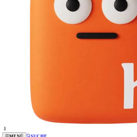
MENÜ
SUCHE