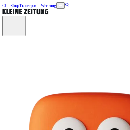
Club
Shop
Trauerportal
Werbung