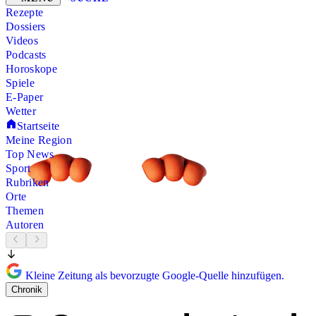
Rezepte
Dossiers
Videos
Podcasts
Horoskope
Spiele
E-Paper
Wetter
Startseite
Meine Region
Top News
Sport
Rubriken
Orte
Themen
Autoren
Kleine Zeitung als bevorzugte Google-Quelle hinzufügen.
Chronik