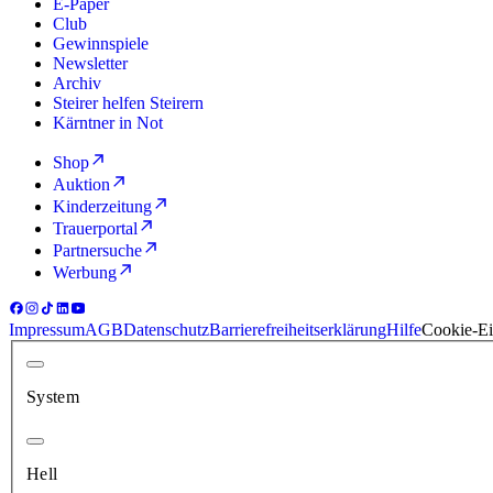
E-Paper
Club
Gewinnspiele
Newsletter
Archiv
Steirer helfen Steirern
Kärntner in Not
Shop
Auktion
Kinderzeitung
Trauerportal
Partnersuche
Werbung
Impressum
AGB
Datenschutz
Barrierefreiheitserklärung
Hilfe
Cookie-Ei
System
Hell